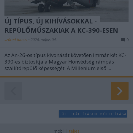
ÚJ TÍPUS, ÚJ KIHÍVÁSOKKAL -
REPÜLŐMŰSZAKIAK A KC-390-ESEN
szórád tamás
•
2026. május 04.
0
Az An-26-os típus kivonását követően immár két KC-
390-es biztosítja a Magyar Honvédség rámpás
szállítórepülő képességét. A Millenium első ...
SÜTI BEÁLLÍTÁSOK MÓDOSÍTÁSA
mobil
|
teljes