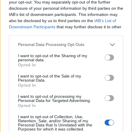
your opt-out. You may separately opt-out of the further
disclosure of your personal information by third parties on the
IAB’s list of downstream participants. This information may
also be disclosed by us to third parties on the
IAB’s List of
Downstream Participants
that may further disclose it to other
third parties.
BESZÉLGETÉS LÁSZLÓ FERENC
Please note that this website/app uses one or more Google
Personal Data Processing Opt Outs
services and may gather and store information including but
HELIKOPTERPILÓTÁVAL, 4. RÉSZ
not limited to your visit or usage behaviour. You may click to
I want to opt-out of the Sharing of my
personal data.
szórád tamás
•
2026. június 08.
0
grant or deny consent to Google and its third-party tags to
Opted In
use your data for below specified purposes in below Google
consent section.
I want to opt-out of the Sale of my
László Ferenc pályafutása a mezőgazdasági
Personal Data.
repülésben eltöltött időszakot követően a
Opted In
légimentésben teljesedett ki. A 47 év repülést, 62 429 ...
I want to opt-out of processing my
Personal Data for Targeted Advertising.
Opted In
I want to opt-out of Collection, Use,
Retention, Sale, and/or Sharing of my
Personal Data that Is Unrelated with the
Purposes for which it was collected.