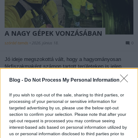
A NAGY GÉPEK VONZÁSÁBAN
szórád tamás
•
2026. június 18.
0
Jó ideje megszokottá vált, hogy a hagyományosan
férfiszakmaként számon tartott területeken is jelen
vannak a nők. Nincs ez másként a polgári ...
Blog -
Do Not Process My Personal Information
If you wish to opt-out of the sale, sharing to third parties, or
processing of your personal or sensitive information for
targeted advertising by us, please use the below opt-out
section to confirm your selection. Please note that after your
opt-out request is processed you may continue seeing
interest-based ads based on personal information utilized by
us or personal information disclosed to third parties prior to