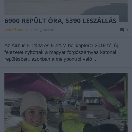
6900 REPÜLT ÓRA, 5390 LESZÁLLÁS
szórád tamás
•
2026. július 02.
0
Az Airbus H145M és H225M helikopterei 2019-től új
fejezetet nyitottak a magyar forgószárnyas katonai
repülésben, azonban a mélypontról való ...