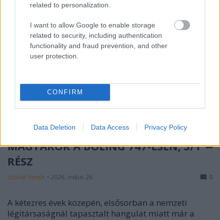
related to personalization.
I want to allow Google to enable storage
related to security, including authentication
functionality and fraud prevention, and other
user protection.
CONFIRM
Data Deletion
Data Access
Privacy Policy
MAGYAROK A BOEING 747-ESEN, 3/1
RÉSZ
szórád tamás
•
2026. május 26.
0
A kétezres évek közepén, elsősorban a nemzeti
légitársaságnál tapasztalt hangulat miatt már a