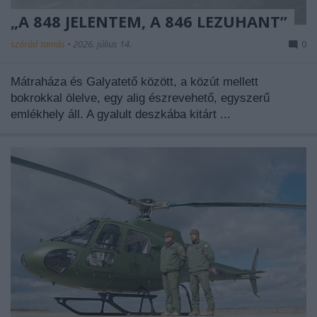
„A 848 JELENTEM, A 846 LEZUHANT”
szórád tamás
•
2026. július 14.
0
Mátraháza és Galyatető között, a közút mellett
bokrokkal ölelve, egy alig észrevehető, egyszerű
emlékhely áll. A gyalult deszkába kitárt ...