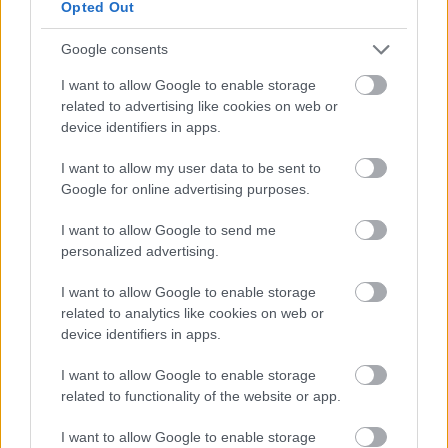
Opted Out
Google consents
I want to allow Google to enable storage
related to advertising like cookies on web or
device identifiers in apps.
I want to allow my user data to be sent to
Google for online advertising purposes.
MAGYAROK A BOEING 747-ESEN, 3/2
I want to allow Google to send me
RÉSZ
personalized advertising.
szórád tamás
•
2026. június 02.
0
I want to allow Google to enable storage
related to analytics like cookies on web or
A kétezres évek közepén, elsősorban a nemzeti
device identifiers in apps.
légitársaságnál uralkodó hangulat miatt már a
fiatalabb, kisebb tapasztalattal rendelkező ...
I want to allow Google to enable storage
related to functionality of the website or app.
I want to allow Google to enable storage